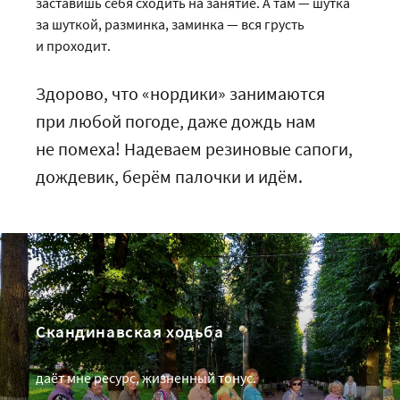
заставишь себя сходить на занятие. А там — шутка
за шуткой, разминка, заминка — вся грусть
и проходит.
Здорово, что «нордики» занимаются
при любой погоде, даже дождь нам
не помеха! Надеваем резиновые сапоги,
дождевик, берём палочки и идём.
Скандинавская ходьба
даёт мне ресурс, жизненный тонус.