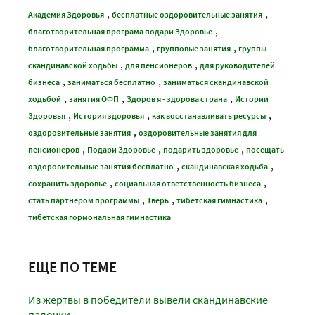
,
,
Академия Здоровья
бесплатные оздоровительные занятия
,
благотворительная програма подари Здоровье
,
,
благотворительная программа
групповые занятия
группы
,
,
скандинавской ходьбы
для пенсионеров
для руководителей
,
,
бизнеса
заниматься бесплатно
заниматься скандинавской
,
,
,
ходьбой
занятия ОФП
Здоров я - здорова страна
Истории
,
,
,
Здоровья
История здоровья
как восстанавливать ресурсы
,
оздоровительные занятия
оздоровительные занятия для
,
,
,
пенсионеров
Подари Здоровье
подарить здоровье
посещать
,
,
оздоровительные занятия бесплатно
скандинавская ходьба
,
,
сохранить здоровье
социальная ответственность бизнеса
,
,
,
стать партнером программы
Тверь
тибетская гимнастика
тибетская гормональная гимнастика
ЕЩЕ ПО ТЕМЕ
Из жертвы в победители вывели скандинавские
палочки