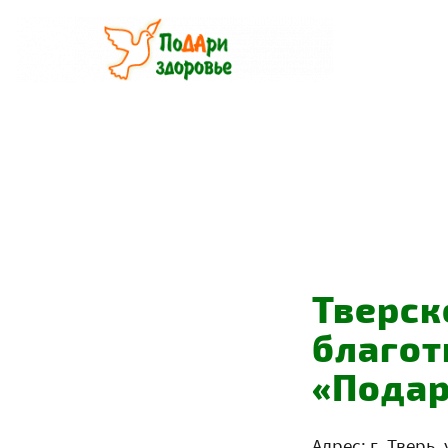
Перейти
к
содержанию
Тверск
благот
«Подар
Адрес: г. Тверь, 