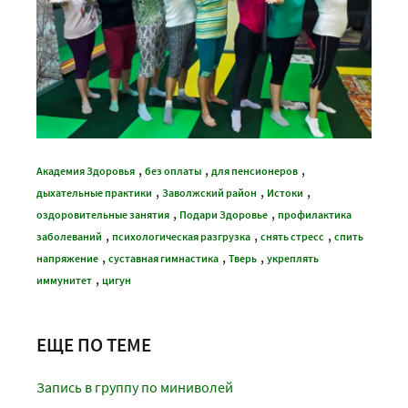
,
,
,
Академия Здоровья
без оплаты
для пенсионеров
,
,
,
дыхательные практики
Заволжский район
Истоки
,
,
оздоровительные занятия
Подари Здоровье
профилактика
,
,
,
заболеваний
психологическая разгрузка
снять стресс
спить
,
,
,
напряжение
суставная гимнастика
Тверь
укреплять
,
иммунитет
цигун
ЕЩЕ ПО ТЕМЕ
Запись в группу по миниволей