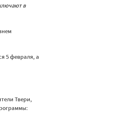
ключают в
овнем
я 5 февраля, а
ители Твери,
программы: