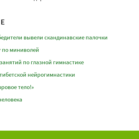
МЕ
бедители вывели скандинавские палочки
у по миниволей
занятий по глазной гимнастике
тибетской нейрогимнастики
оровое тело!»
человека