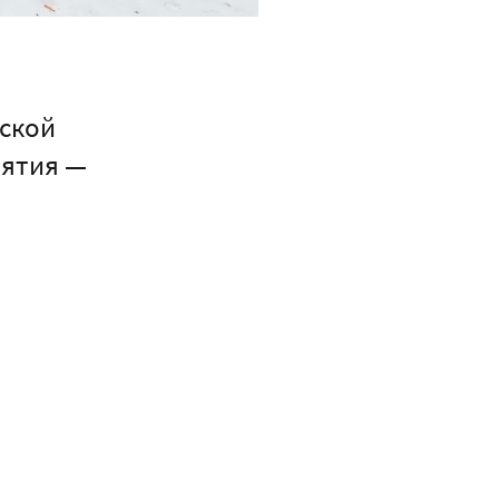
ской
нятия —