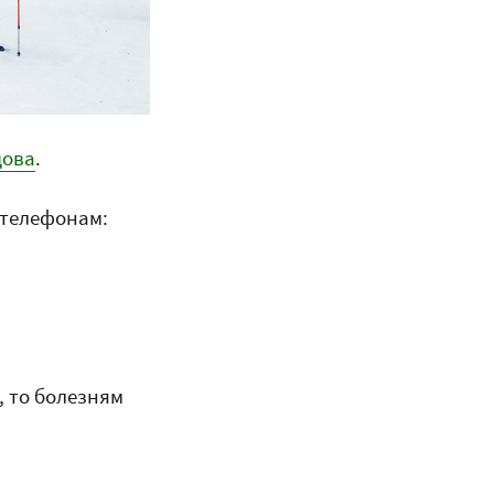
дова
.
 телефонам:
, то болезням