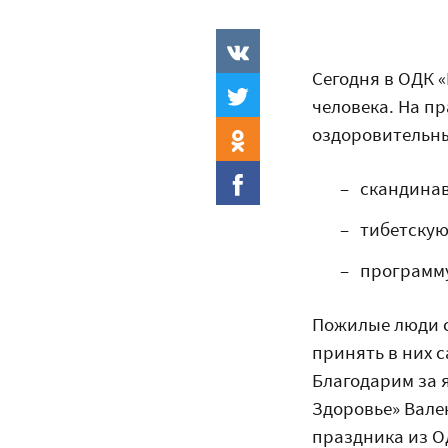
Сегодня в ОДК 
человека. На п
оздоровительны
скандинав
тибетскую
программу
Пожилые люди с
принять в них с
Благодарим за 
Здоровье» Вале
праздника из О