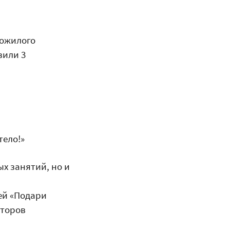
пожилого
вили 3
тело!»
х занятий, но и
ей «Подари
аторов