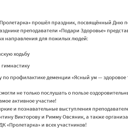
«Пролетарка» прошёл праздник, посвящённый Дню 
разднике преподаватели «Подари Здоровье» предста
х направления для пожилых людей:
скую ходьбу
 гимнастику
 по профилактике деменции «Ясный ум — здоровое 
могли не только послушать о пользе оздоровительны
амое активное участие!
яркие и познавательные выступления преподавател
нтину Викторову и Римму Овсяник, а также организ
ДК «Пролетарка» и всех участников!