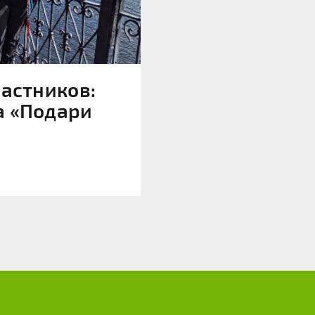
частников:
а «Подари