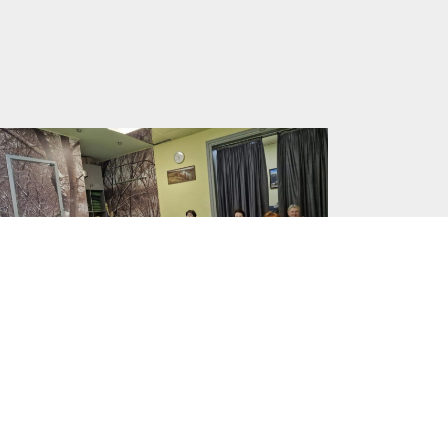
Осваиваем азы тибетской
нейрогимнастики