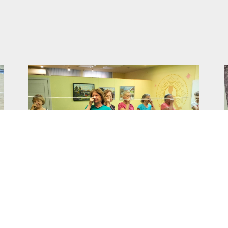
Возобновление занятий по
глазной гимнастике