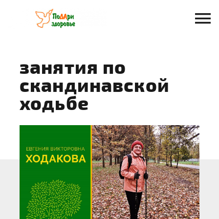
Перейти
к
содержанию
занятия по
скандинавской
ходьбе