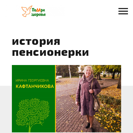
Перейти
к
содержанию
история
пенсионерки