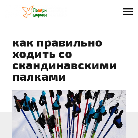
Перейти
к
содержанию
как правильно
ходить со
скандинавскими
палками