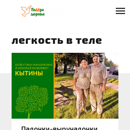
Перейти
к
содержанию
легкость в теле
Палочки-выручалочки