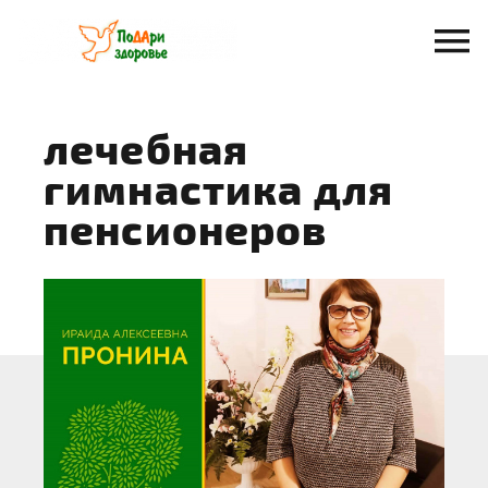
Перейти
к
содержанию
лечебная
гимнастика для
пенсионеров