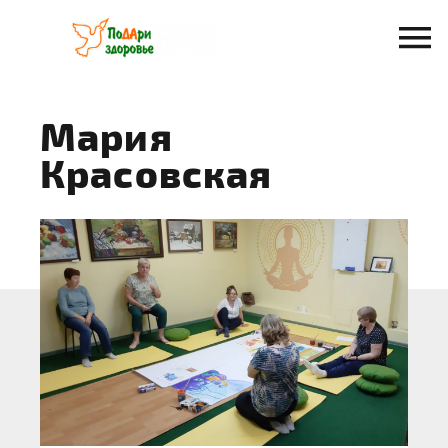
Перейти
к
содержанию
Мария
Красовская