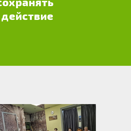
сохранять
 действие