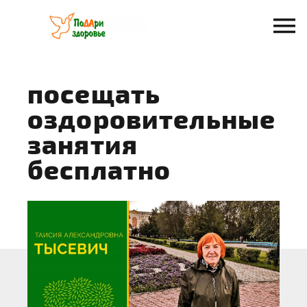
Перейти
к
содержанию
посещать
оздоровительные
занятия
бесплатно