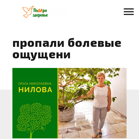
Перейти
к
содержанию
пропали болевые
ощущени