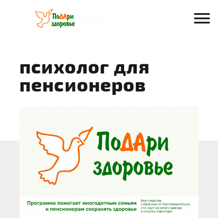
Перейти
к
содержанию
психолог для
пенсионеров