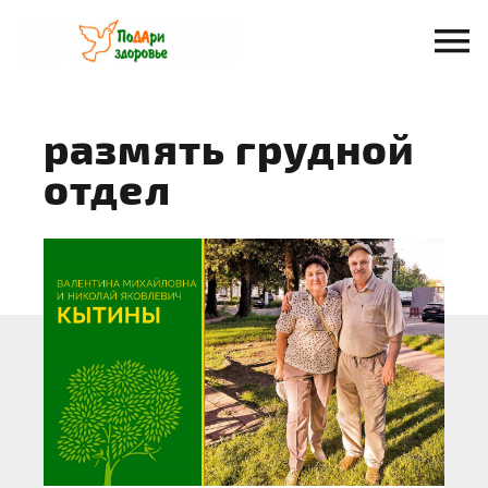
Перейти
к
содержанию
размять грудной
отдел