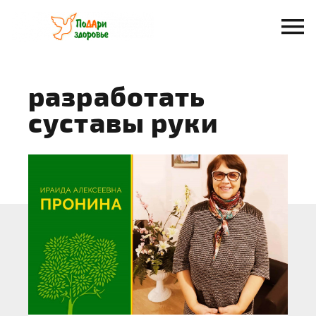
Перейти
к
содержанию
разработать
суставы руки