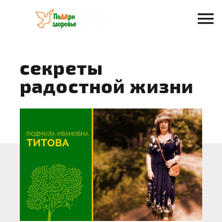
Перейти
к
содержанию
секреты
радостной жизни