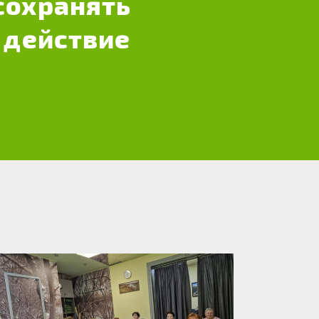
сохранять
 действие