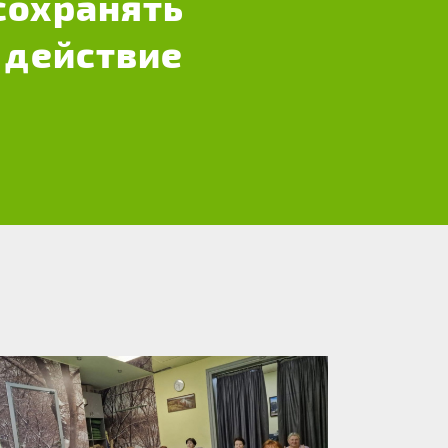
сохранять
 действие