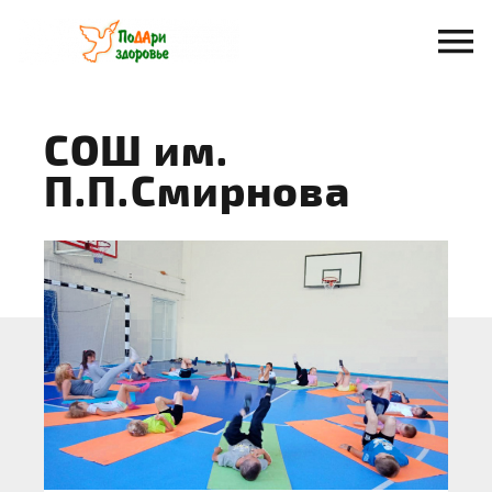
Перейти
к
содержанию
СОШ им.
П.П.Смирнова