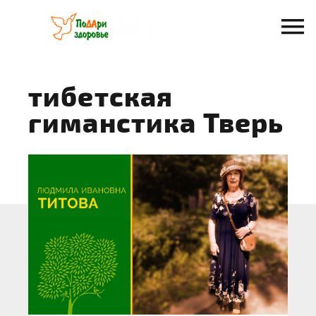
Перейти
к
содержанию
тибетская
гиманстика Тверь