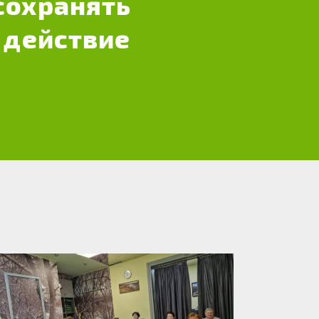
сохранять
 действие