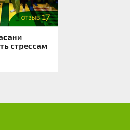
асани
ть стрессам