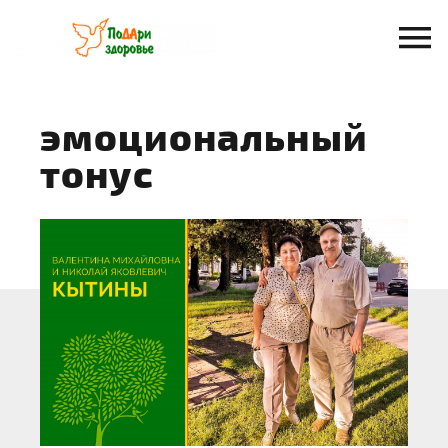
Перейти
к
содержанию
эмоциональный
тонус