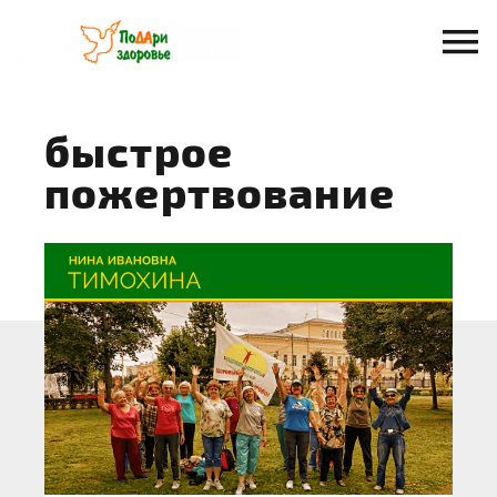
Перейти
к
содержанию
быстрое
пожертвование