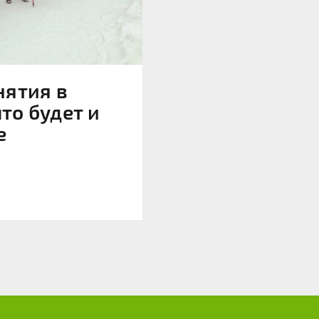
нятия в
что будет и
е