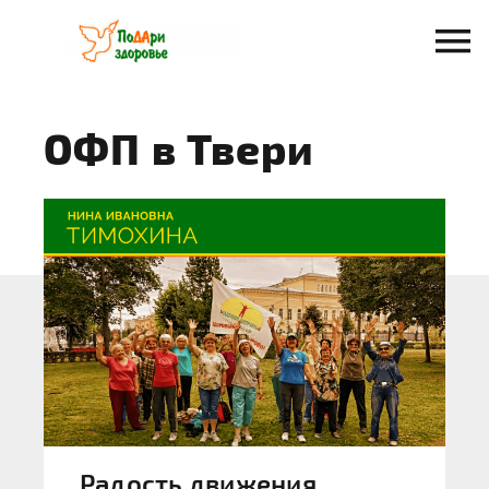
Перейти
к
содержанию
ОФП в Твери
Радость движения