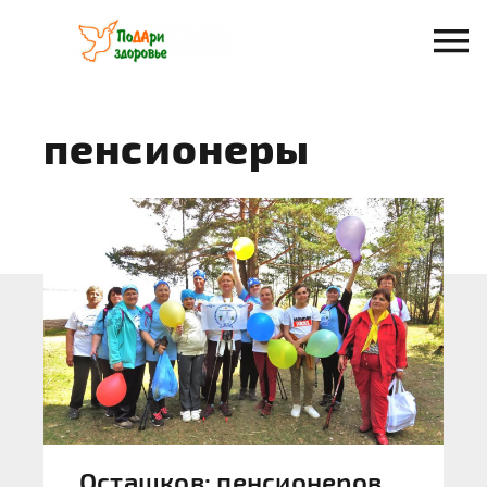
Перейти
к
содержанию
пенсионеры
Осташков: пенсионеров