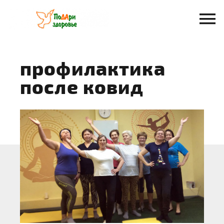
Перейти
к
содержанию
профилактика
после ковид