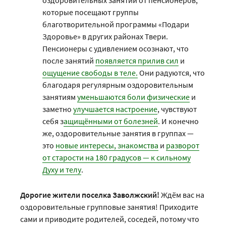
оздоровительных занятий от пенсионеров,
которые посещают группы
благотворительной программы «Подари
Здоровье» в других районах Твери.
Пенсионеры с удивлением осознают, что
после занятий
появляется прилив сил
и
ощущение свободы в теле.
Они радуются, что
благодаря регулярным оздоровительным
занятиям
уменьшаются боли физические
и
заметно
улучшается настроение
, чувствуют
себя з
ащищёнными от болезней
. И конечно
же, оздоровительные занятия в группах —
это
новые интересы, знакомства
и
разворот
от старости на 180 градусов — к сильному
Духу и телу
.
Дорогие жители поселка Заволжский!
Ждём вас на
оздоровительные групповые занятия! Приходите
сами и приводите родителей, соседей, потому что