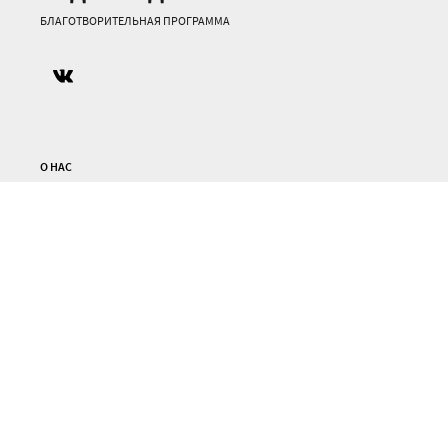
БЛАГОТВОРИТЕЛЬНАЯ ПРОГРАММА
О НАС
г. Тверь, ул. Московская, д. 90.
Телефоны: +7 (4822) 64-58-64, +7 952 069-09-79
podarizdorovje@yandex.ru
НАША РАБОТА
О НАС
ОТЧЕТЫ
КОНТАКТЫ
ДЛЯ КОМПАНИЙ