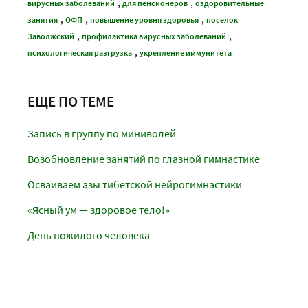
,
,
вирусных заболеваний
для пенсионеров
оздоровительные
,
,
,
занятия
ОФП
повышение уровня здоровья
поселок
,
,
Заволжский
профилактика вирусных заболеваний
,
психологическая разгрузка
укрепление иммунитета
ЕЩЕ ПО ТЕМЕ
Запись в группу по миниволей
Возобновление занятий по глазной гимнастике
Осваиваем азы тибетской нейрогимнастики
«Ясный ум — здоровое тело!»
День пожилого человека