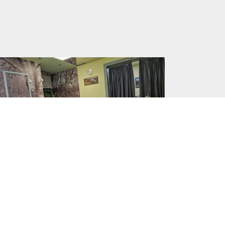
Осваиваем азы тибетской
нейрогимнастики
10.03.2025
НОВОСТИ