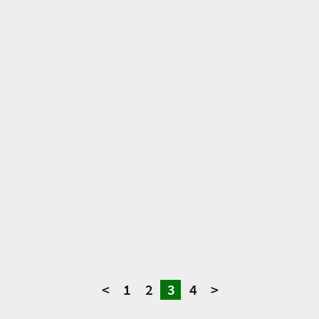
<
1
2
3
4
>