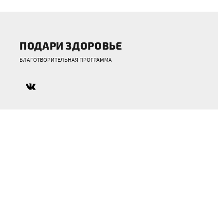
ПОДАРИ ЗДОРОВЬЕ
БЛАГОТВОРИТЕЛЬНАЯ ПРОГРАММА
О НАС
г. Тверь, ул. Московская, д. 90.
Телефоны: +7 (4822) 64-58-64, +7 952 069-09-79
podarizdorovje@yandex.ru
НАША РАБОТА
О НАС