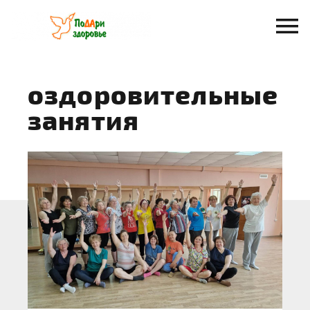
Перейти
к
содержанию
оздоровительные
занятия